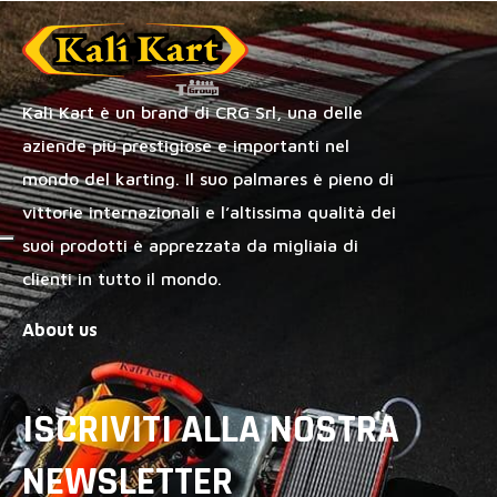
Kalì Kart è un brand di CRG Srl, una delle
aziende più prestigiose e importanti nel
mondo del karting. Il suo palmares è pieno di
vittorie internazionali e l’altissima qualità dei
suoi prodotti è apprezzata da migliaia di
clienti in tutto il mondo.
About us
ISCRIVITI ALLA NOSTRA
NEWSLETTER