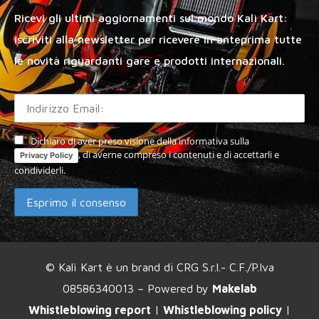
Ricevi gli ultimi aggiornamenti sul mondo Kalì Kart:
iscriviti alla newsletter per ricevere in anteprima tutte
le novità riguardanti gare e prodotti internazionali.
Dichiaro di aver preso visione della informativa sulla
, di averne compreso i contenuti e di accettarli e
Privacy Policy
condividerli.
© Kalì Kart è un brand di CRG S.r.l.- C.F./P.Iva
08586340013 – Powered by
Makelab
Whistleblowing report
|
Whistleblowing policy
|