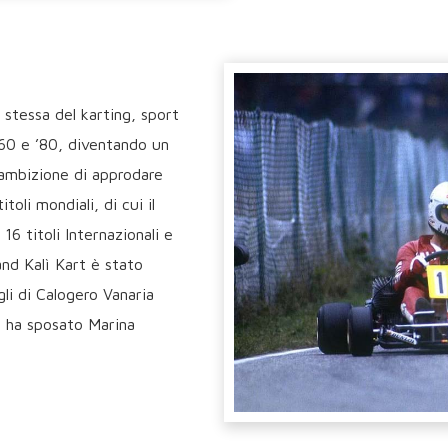
a stessa del karting, sport
’60 e ’80, diventando un
l’ambizione di approdare
toli mondiali, di cui il
16 titoli Internazionali e
and Kalì Kart è stato
li di Calogero Vanaria
e ha sposato Marina