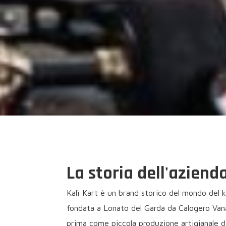
La storia dell'aziend
Kalì Kart è un brand storico del mondo del k
fondata a Lonato del Garda da Calogero Vanari
prima come piccola produzione artigianale di t