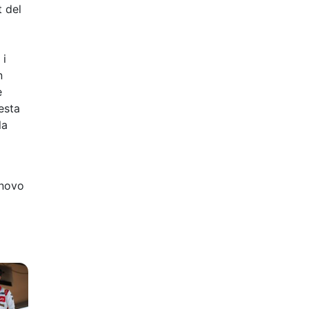
t del
 i
n
e
esta
la
enovo