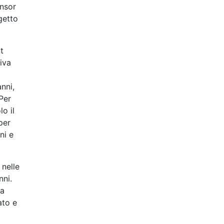
onsor
getto
t
iva
anni,
Per
o il
per
ni e
 nelle
nni.
la
ato e