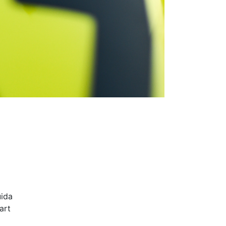
uida
art