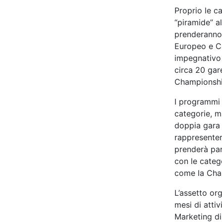
Proprio le c
“piramide” a
prenderanno 
Europeo e C
impegnativo 
circa 20 gare
Championshi
I programmi 
categorie, m
doppia gara 
rappresenter
prenderà par
con le categ
come la Cham
L’assetto or
mesi di attiv
Marketing di