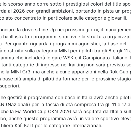
lo scorso anno corre sotto i prestigiosi colori del title sp
da al 2026 con grandi ambizioni, portando in pista un pro
olato concentrato in particolare sulle categorie giovanili.
unciare la drivers Line Up nei prossimi giorni, il managemen
 ha illustrato i programmi sportivi e la struttura organizzat
a. Per quanto riguarda i programmi agonistici, la base del
 costruita sulla categoria MINI per i piloti tra gli 8 e gli 11 
amma che includerà le gare WSK e il Campionato Italiano. 
tanti categorie di ingresso nel karting non sarà previsto sol
lla MINI Gr3, ma anche alcune apparizioni nella Rok Cup 
a base più ampia di piloti da formare per le prossime stagio
superiori.
he gestirà il programma con base in Italia avrà anche piloti
 (Nazionali) per la fascia di età compresa tra gli 11 e 17 a
che la Fia World Cup OKN 2026 sarà ospitata dall’Italia sul
erbo, anche questo programma avrà un valore sportivo elev
 filiera Kalì Kart per le categorie Internazionali.