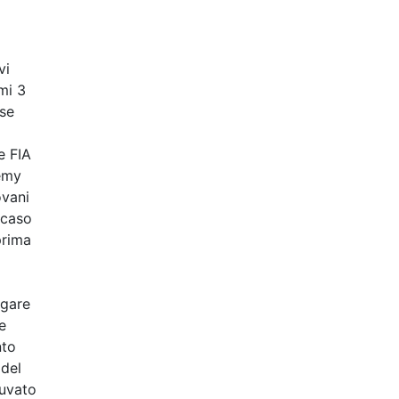
vi
mi 3
ase
e FIA
demy
ovani
 caso
prima
ugare
e
nto
 del
iuvato