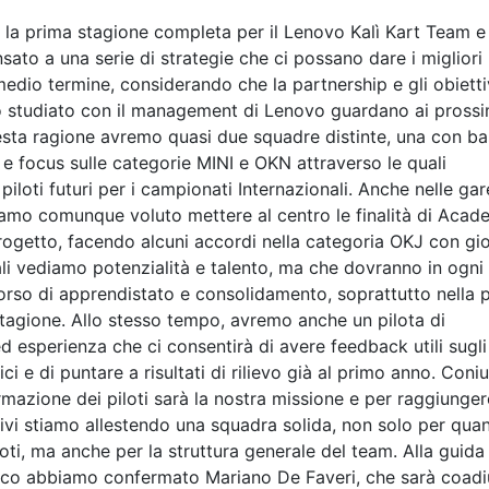
à la prima stagione completa per il Lenovo Kalì Kart Team e
ato a una serie di strategie che ci possano dare i migliori
 medio termine, considerando che la partnership e gli obietti
 studiato con il management di Lenovo guardano ai prossi
esta ragione avremo quasi due squadre distinte, una con b
ia e focus sulle categorie MINI e OKN attraverso le quali
iloti futuri per i campionati Internazionali. Anche nelle gar
amo comunque voluto mettere al centro le finalità di Aca
rogetto, facendo alcuni accordi nella categoria OKJ con gi
uali vediamo potenzialità e talento, ma che dovranno in ogni
orso di apprendistato e consolidamento, soprattutto nella 
stagione. Allo stesso tempo, avremo anche un pilota di
ed esperienza che ci consentirà di avere feedback utili sugli
ici e di puntare a risultati di rilievo già al primo anno. Coni
ormazione dei piloti sarà la nostra missione e per raggiunger
tivi stiamo allestendo una squadra solida, non solo per qua
loti, ma anche per la struttura generale del team. Alla guida
nico abbiamo confermato Mariano De Faveri, che sarà coad