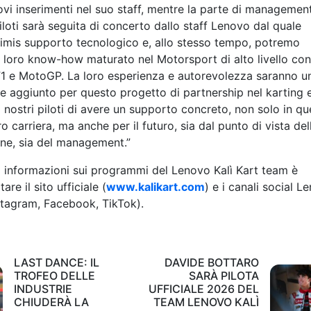
ovi inserimenti nel suo staff, mentre la parte di managemen
iloti sarà seguita di concerto dallo staff Lenovo dal quale
imis supporto tecnologico e, allo stesso tempo, potremo
l loro know-how maturato nel Motorsport di alto livello con
1 e MotoGP. La loro esperienza e autorevolezza saranno u
e aggiunto per questo progetto di partnership nel karting 
i nostri piloti di avere un supporto concreto, non solo in qu
ro carriera, ma anche per il futuro, sia dal punto di vista del
ne, sia del management.”
 informazioni sui programmi del Lenovo Kalì Kart team è
tare il sito ufficiale (
www.kalikart.com
) e i canali social L
nstagram, Facebook, TikTok).
LAST DANCE: IL
DAVIDE BOTTARO
TROFEO DELLE
SARÀ PILOTA
INDUSTRIE
UFFICIALE 2026 DEL
CHIUDERÀ LA
TEAM LENOVO KALÌ