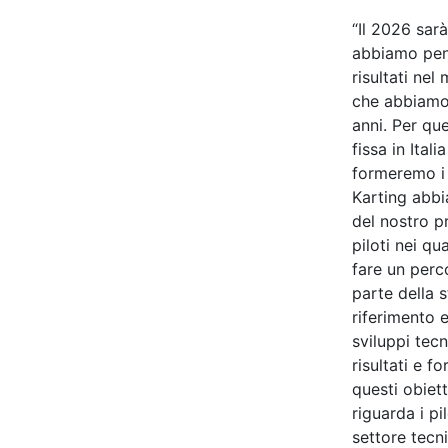
“Il 2026 sar
abbiamo pens
risultati nel
che abbiamo
anni. Per qu
fissa in Ital
formeremo i p
Karting abbi
del nostro p
piloti nei q
fare un perc
parte della 
riferimento 
sviluppi tecn
risultati e f
questi obiet
riguarda i pi
settore tec