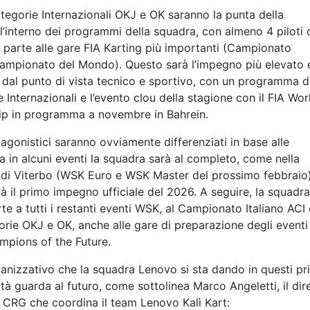
ategorie Internazionali OKJ e OK saranno la punta della
ll’interno dei programmi della squadra, con almeno 4 piloti 
parte alle gare FIA Karting più importanti (Campionato
ampionato del Mondo). Questo sarà l’impegno più elevato 
dal punto di vista tecnico e sportivo, con un programma d
 Internazionali e l’evento clou della stagione con il FIA Wor
p in programma a novembre in Bahrein.
agonistici saranno ovviamente differenziati in base alle
a in alcuni eventi la squadra sarà al completo, come nella
di Viterbo (WSK Euro e WSK Master del prossimo febbraio)
à il primo impegno ufficiale del 2026. A seguire, la squadra
te a tutti i restanti eventi WSK, al Campionato Italiano ACI 
orie OKJ e OK, anche alle gare di preparazione degli eventi
pions of the Future.
ganizzativo che la squadra Lenovo si sta dando in questi pr
ità guarda al futuro, come sottolinea Marco Angeletti, il dir
 CRG che coordina il team Lenovo Kalì Kart: