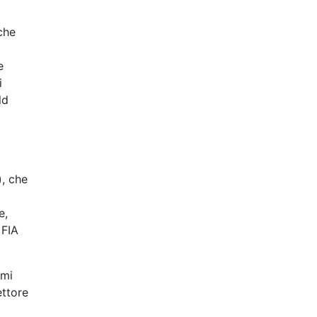
che
e
i
ld
, che
e,
 FIA
imi
ettore