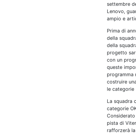
settembre del
Lenovo, guar
ampio e artic
Prima di ann
della squadra
della squadr
progetto sarà
con un progr
queste impor
programma ne
costruire un
le categorie 
La squadra c
categorie OKN
Considerato 
pista di Vit
rafforzerà la