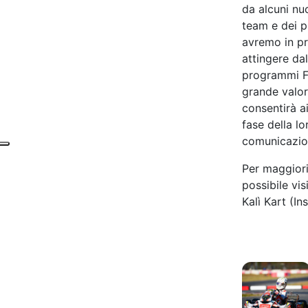
da alcuni nu
team e dei p
avremo in pr
attingere da
programmi F
grande valor
consentirà a
fase della lo
comunicazio
Per maggiori
possibile visi
Kalì Kart (I