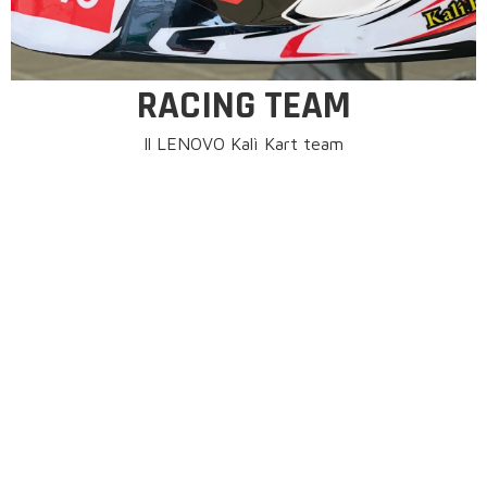
RACING TEAM
Il LENOVO Kalì Kart team
è il Factory Team che prende parte alle gare FIA
Internazionali
NEWS